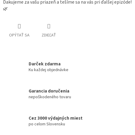
Ďakujeme za vašu priazeň a tešíme sa na vás pri ďalšej epizóde!
🌿
OPÝTAŤ SA
ZDIEĽAŤ
Darček zdarma
Ku každej objednávke
Garancia doručenia
nepoškodeného tovaru
Cez 3000 výdajných miest
po celom Slovensku