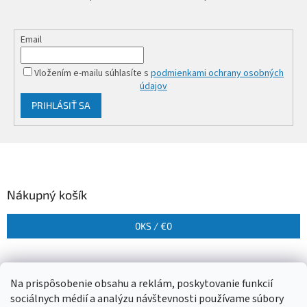
Email
Vložením e-mailu súhlasíte s
podmienkami ochrany osobných
údajov
PRIHLÁSIŤ SA
Z
á
p
ä
Nákupný košík
t
i
0
KS /
€0
e
Na prispôsobenie obsahu a reklám, poskytovanie funkcií
sociálnych médií a analýzu návštevnosti používame súbory