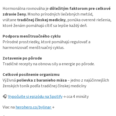
Hormonálna rovnováha je
dôležitým faktorom pre celkové
zdravie ženy.
Mnoho prírodných liečebných metód,
vrátane
tradičnej čínskej medicíny
, ponúka overené riešenia,
ktoré ženám pomáhajú cítiť sa lepšie každý deň.
Podpora menštruačného cyklu
Prírodné prostriedky, ktoré pomáhajú regulovať a
harmonizovať menštruačný cyklus.
Zotavenie po pôrode
Tradičné recepty na obnovu sily a energie po pôrode.
Celkové posilnenie organizmu
Výživná
polievka z baranieho mäsa
– jedno z najúčinnejších
ženských toník podľa tradičnej čínskej medicíny
🎧
Vypočujte si epizódu na Spotify
→ cca 4 minúty
Viac na
herohero.co/bylinar
→