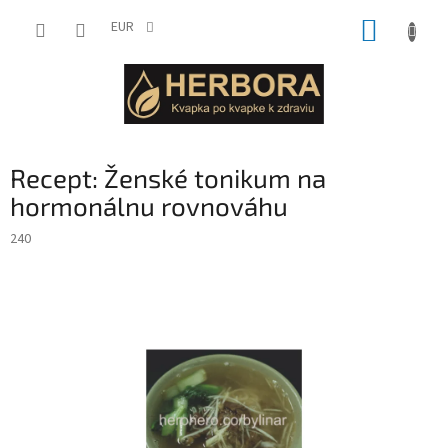
Prejsť
NÁKUP
na
EUR
obsah
KOŠÍK
Recept: Ženské tonikum na
hormonálnu rovnováhu
240