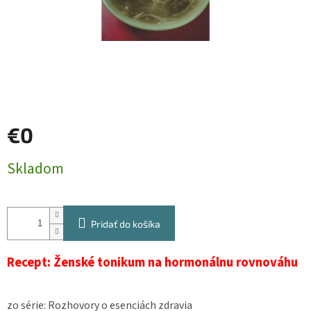
€0
Jednotková
Skladom
cena:
Pridať do košíka
Recept: Ženské tonikum na hormonálnu rovnováhu
zo série: Rozhovory o esenciách zdravia