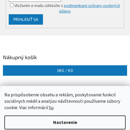
Vložením e-mailu súhlasíte s
podmienkami ochrany osobných
údajov
PRIHLÁSIŤ SA
Z
á
p
ä
Nákupný košík
t
i
0
KS /
€0
e
Na prispôsobenie obsahu a reklám, poskytovanie funkcií
sociálnych médií a analýzu návštevnosti používame súbory
cookie. Viac informácií
tu
.
Vytvoril Shoptet
Nastavenie