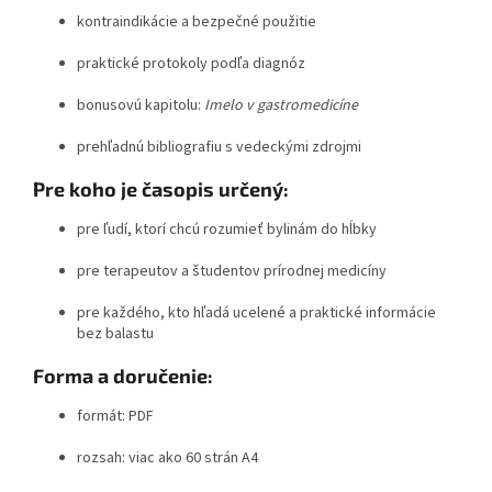
kontraindikácie a bezpečné použitie
praktické protokoly podľa diagnóz
bonusovú kapitolu:
Imelo v gastromedicíne
prehľadnú bibliografiu s vedeckými zdrojmi
Pre koho je časopis určený:
pre ľudí, ktorí chcú rozumieť bylinám do hĺbky
pre terapeutov a študentov prírodnej medicíny
pre každého, kto hľadá ucelené a praktické informácie
bez balastu
Forma a doručenie:
formát: PDF
rozsah: viac ako 60 strán A4