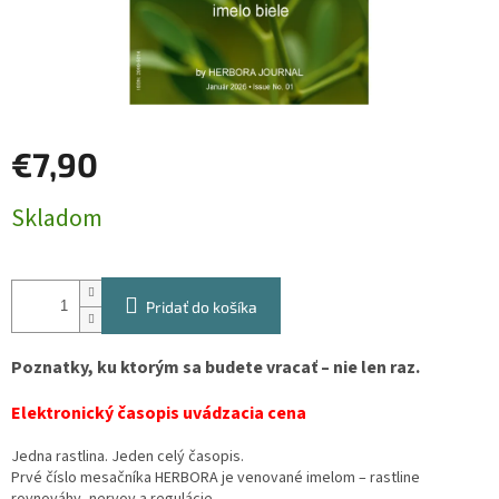
€7,90
Jednotková
Skladom
cena:
Pridať do košíka
Poznatky, ku ktorým sa budete vracať – nie len raz.
Elektronický časopis uvádzacia cena
Jedna rastlina. Jeden celý časopis.
Prvé číslo mesačníka HERBORA je venované imelom – rastline