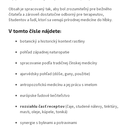
Obsah je spracovaný tak, aby bol zrozumiteľný pre bežného
čitateľa a zároveň dostatočne odborný pre terapeutov,
študentov a ľudí, ktorí sa venujú prírodnej medicíne do hĺbky.
V tomto čísle nájdete:
botanický a historický kontext rastliny
pohľad západnej naturopatie
spracovanie podľa tradičnej čínskej medicíny
ajurvédsky pohľad (dóše, guny, použitie)
antropozofickú medicínu a jej prácu s imelom
európske ľudové liečiteľstvo
rozsiahlu časť receptov
(čaje, studené nálevy, tinktúry,
masti, oleje, kúpele, toniká)
synergie s bylinami a potravinami