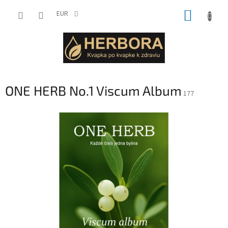
Prejsť
NÁKUP
na
EUR
obsah
KOŠÍK
ONE HERB No.1 Viscum Album
177