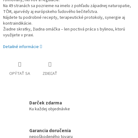
rovnováhy, nervov a regulácie.
Na 49 stranách sa pozrieme na imelo z pohľadu západnej naturopatie,
TČM, ajurvédy aj európskeho ľudového liečiteľstva.
Nájdete tu podrobné recepty, terapeutické protokoly, synergie aj
kontraindikácie.
Žiadne skratky, žiadna omáčka – len poctivá práca s bylinou, ktorú
využijete v praxi.
Detailné informácie
OPÝTAŤ SA
ZDIEĽAŤ
Darček zdarma
Ku každej objednávke
Garancia doručenia
nepoškodeného tovaru