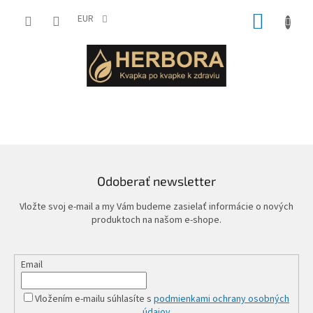
Prejsť
NÁKUP
na
EUR
obsah
KOŠÍK
Odoberať newsletter
Vložte svoj e-mail a my Vám budeme zasielať informácie o nových
produktoch na našom e-shope.
Email
Vložením e-mailu súhlasíte s
podmienkami ochrany osobných
údajov