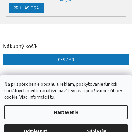
PRIHLÁSIŤ SA
Z
á
p
ä
Nákupný košík
t
i
0
KS /
€0
e
Na prispôsobenie obsahu a reklám, poskytovanie funkcií
sociálnych médií a analýzu návštevnosti používame súbory
cookie. Viac informácií
tu
.
Vytvoril Shoptet
Nastavenie
Copyright 2026
Herbora
. Všetky práva vyhradené.
Upraviť
Odmietnuť
Súhlasím
nastavenie cookies