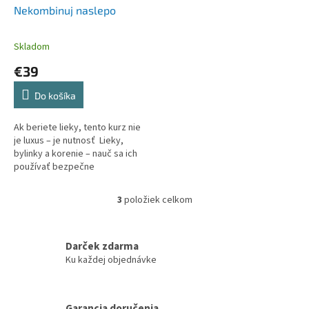
Nekombinuj naslepo
Skladom
€39
Do košíka
Ak beriete lieky, tento kurz nie
je luxus – je nutnosť Lieky,
bylinky a korenie – nauč sa ich
používať bezpečne
3
položiek celkom
O
v
l
á
Darček zdarma
d
Ku každej objednávke
a
c
i
Garancia doručenia