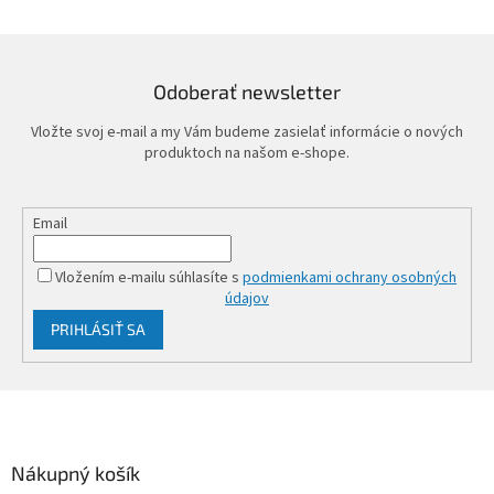
Odoberať newsletter
Vložte svoj e-mail a my Vám budeme zasielať informácie o nových
produktoch na našom e-shope.
Email
Vložením e-mailu súhlasíte s
podmienkami ochrany osobných
údajov
PRIHLÁSIŤ SA
Z
á
p
ä
Nákupný košík