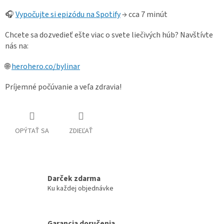
🎧
Vypočujte si epizódu na Spotify
→ cca 7 minút
Chcete sa dozvedieť ešte viac o svete liečivých húb? Navštívte
nás na:
🌐
herohero.co/bylinar
Príjemné počúvanie a veľa zdravia!
OPÝTAŤ SA
ZDIEĽAŤ
Darček zdarma
Ku každej objednávke
Garancia doručenia