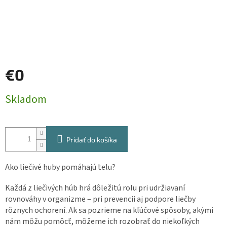
€0
Jednotková
Skladom
cena:
Pridať do košíka
Ako liečivé huby pomáhajú telu?
Každá z liečivých húb hrá dôležitú rolu pri udržiavaní
rovnováhy v organizme – pri prevencii aj podpore liečby
rôznych ochorení. Ak sa pozrieme na kľúčové spôsoby, akými
nám môžu pomôcť, môžeme ich rozobrať do niekoľkých