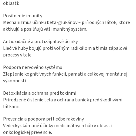
oblastí:
Posilnenie imunity
Mechanizmus účinku beta-glukánov – prírodných látok, ktoré
aktivujú a posilňujú váš imunitný systém.
Antioxidačné a protizápalové účinky
Liečivé huby bojujú proti voľným radikálom a tlmia zápalové
procesy v tele.
Podpora nervového systému
Zlepšenie kognitívnych funkcií, pamäti a celkovej mentálnej
výkonnosti.
Detoxikácia a ochrana pred toxínmi
Prirodzené čistenie tela a ochrana buniek pred škodlivými
látkami.
Prevencia a podpora pri liečbe rakoviny
Vedecky skúmané účinky medicinálnych húb v oblasti
onkologickej prevencie.