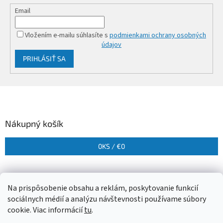
Email
Vložením e-mailu súhlasíte s
podmienkami ochrany osobných
údajov
PRIHLÁSIŤ SA
Z
á
p
ä
Nákupný košík
t
i
0
KS /
€0
e
Na prispôsobenie obsahu a reklám, poskytovanie funkcií
sociálnych médií a analýzu návštevnosti používame súbory
cookie. Viac informácií
tu
.