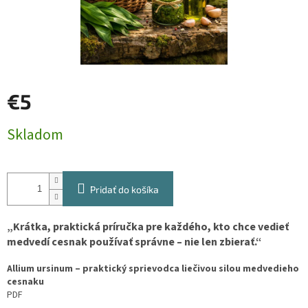
€5
Jednotková
Skladom
cena:
Pridať do košíka
„Krátka, praktická príručka pre každého, kto chce vedieť
medvedí cesnak používať správne – nie len zbierať.“
Allium ursinum – praktický sprievodca liečivou silou medvedieho
cesnaku
PDF