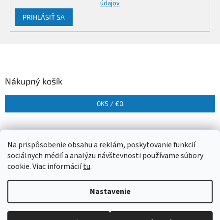
údajov
PRIHLÁSIŤ SA
Z
á
p
ä
Nákupný košík
t
i
0
KS /
€0
e
Na prispôsobenie obsahu a reklám, poskytovanie funkcií
sociálnych médií a analýzu návštevnosti používame súbory
cookie. Viac informácií
tu
.
Vytvoril Shoptet
Nastavenie
Copyright 2026
Herbora
. Všetky práva vyhradené.
Upraviť