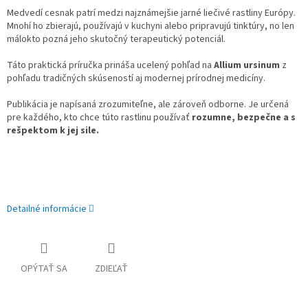
Medvedí cesnak patrí medzi najznámejšie jarné liečivé rastliny Európy.
Mnohí ho zbierajú, používajú v kuchyni alebo pripravujú tinktúry, no len
málokto pozná jeho skutočný terapeutický potenciál.
Táto praktická príručka prináša ucelený pohľad na
Allium ursinum
z
pohľadu tradičných skúseností aj modernej prírodnej medicíny.
Publikácia je napísaná zrozumiteľne, ale zároveň odborne. Je určená
pre každého, kto chce túto rastlinu používať
rozumne, bezpečne a s
rešpektom k jej sile.
Detailné informácie
OPÝTAŤ SA
ZDIEĽAŤ