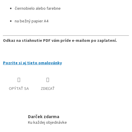
čiernobielo alebo farebne
na bežný papier A4
Odkaz na stiahnutie PDF vám príde e-mailom po zaplatení.
Pozrite si aj tieto omalovánky
OPÝTAŤ SA
ZDIEĽAŤ
Darček zdarma
Ku každej objednávke