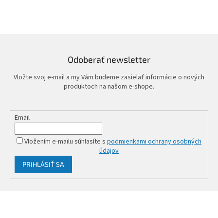
Odoberať newsletter
Vložte svoj e-mail a my Vám budeme zasielať informácie o nových
produktoch na našom e-shope.
Email
Vložením e-mailu súhlasíte s
podmienkami ochrany osobných
údajov
PRIHLÁSIŤ SA
Z
á
p