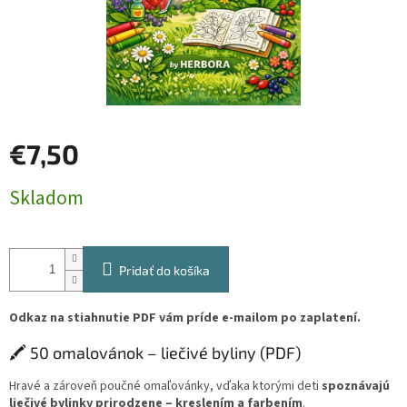
€7,50
Jednotková
Skladom
cena:
Pridať do košíka
Odkaz na stiahnutie PDF vám príde e-mailom po zaplatení.
🖍️ 50 omalovánok – liečivé byliny (PDF)
Hravé a zároveň poučné omaľovánky, vďaka ktorými deti
spoznávajú
liečivé bylinky prirodzene – kreslením a farbením
.