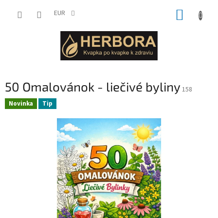
Prejsť
NÁKUP
na
EUR
obsah
KOŠÍK
50 Omalovánok - liečivé byliny
158
Novinka
Tip