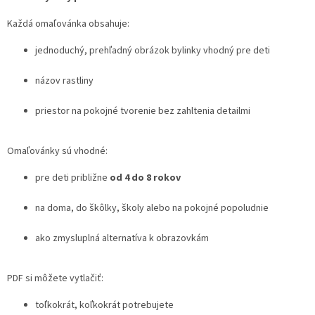
Každá omaľovánka obsahuje:
jednoduchý, prehľadný obrázok bylinky vhodný pre deti
názov rastliny
priestor na pokojné tvorenie bez zahltenia detailmi
Omaľovánky sú vhodné:
pre deti približne
od 4 do 8 rokov
na doma, do škôlky, školy alebo na pokojné popoludnie
ako zmysluplná alternatíva k obrazovkám
PDF si môžete vytlačiť:
toľkokrát, koľkokrát potrebujete