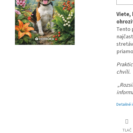
Viete,
ohrozi
Tento 
najčast
stretá
priamo
Praktic
chvíli.
„Rozsi
informá
Detailné 
TLAČ