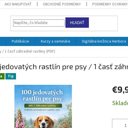
AKO NAKUPOVAŤ
OBCHODNÉ PODMIENKY
PODMIENKY OCHRANY
HĽADAŤ
Publikácie
Kurzy a semináre
Digitálna knižnica Herbora
y / 1 časť záhradné rastliny (PDF)
jedovatých rastlín pre psy / 1 časť záh
ka
Tip
€9,
Jednotk
Skla
cena: