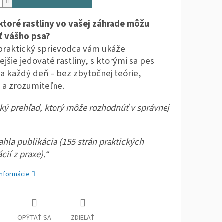
 ktoré rastliny vo vašej záhrade môžu
ť vášho psa?
praktický sprievodca vám ukáže
ejšie jedovaté rastliny, s ktorými sa pes
va každý deň – bez zbytočnej teórie,
 a zrozumiteľne.
ký prehľad, ktorý môže rozhodnúť v správnej
ahla publikácia (155 strán praktických
cií z praxe).“
informácie
OPÝTAŤ SA
ZDIEĽAŤ