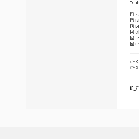
Tent
1️⃣ Z
2️⃣ I
3️⃣ L
4️⃣ 
5️⃣ 
6️⃣ H
👉
C
👉 S
