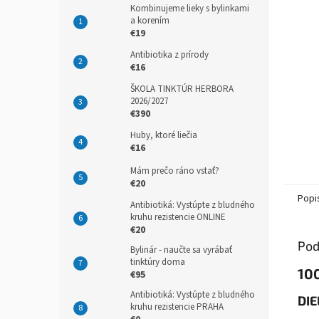
Kombinujeme lieky s bylinkami
a korením
€19
Antibiotika z prírody
€16
ŠKOLA TINKTÚR HERBORA
2026/2027
€390
Huby, ktoré liečia
€16
Mám prečo ráno vstať?
€20
Popi
Antibiotiká: Vystúpte z bludného
kruhu rezistencie ONLINE
€20
Pod
Bylinár - naučte sa vyrábať
tinktúry doma
100
€95
Antibiotiká: Vystúpte z bludného
DIE
kruhu rezistencie PRAHA