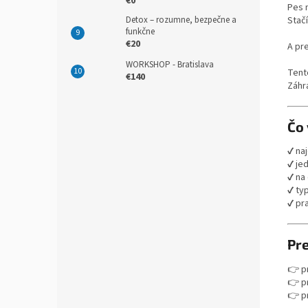
€0
Pes n
Detox – rozumne, bezpečne a
Stač
funkčne
€20
A pre
WORKSHOP - Bratislava
Tento
€140
Záhr
Čo 
✔ na
✔ je
✔ na 
✔ ty
✔ pr
Pre
👉 p
👉 p
👉 p