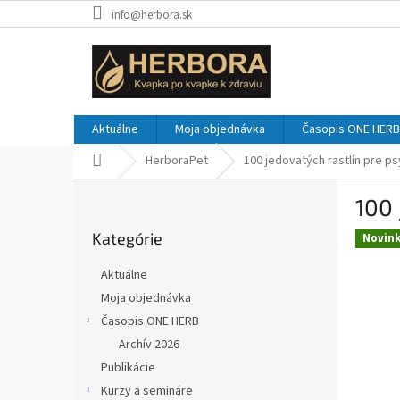
Prejsť
info@herbora.sk
na
obsah
Aktuálne
Moja objednávka
Časopis ONE HERB
Domov
HerboraPet
100 jedovatých rastlín pre ps
B
100 
o
Preskočiť
č
Kategórie
kategórie
Novin
n
ý
Aktuálne
p
Moja objednávka
a
Časopis ONE HERB
n
e
Archív 2026
l
Publikácie
Kurzy a semináre