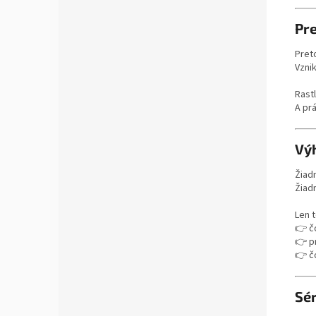
Pre
Pret
Vzni
Rast
A prá
Vý
Žiad
Žiad
Len 
👉 č
👉 p
👉 č
Sé