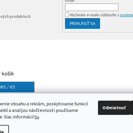
Email
Vložením e-mailu súhlasíte s
podmie
nových produktoch
PRIHLÁSIŤ SA
 košík
0
KS /
€0
enie obsahu a reklám, poskytovanie funkcií
Odmietnuť
édií a analýzu návštevnosti používame
e. Viac informácií
tu
.
ie