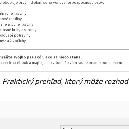
o ebook je prvým dielom série venovanej bezpečnosti psov:
áhradné rastliny
zbové rastliny
esné a lúčne rastliny
Okrasné kríky a stromy
Jedovaté potraviny
myz a živočíchy
hráňte svojho psa skôr, ako sa niečo stane.
tiahnite si ebook a majte jasno v tom, čo vám rastie priamo pod nohami.

Praktický prehľad, ktorý môže rozhodn