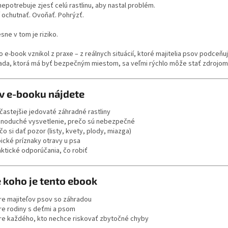
epotrebuje zjesť celú rastlinu, aby nastal problém.
í ochutnať. Ovoňať. Pohrýzť.
sne v tom je riziko.
 e-book vznikol z praxe – z reálnych situácií, ktoré majitelia psov podceňuj
ada, ktorá má byť bezpečným miestom, sa veľmi rýchlo môže stať zdrojo
v e-booku nájdete
jčastejšie jedovaté záhradné rastliny
dnoduché vysvetlenie, prečo sú nebezpečné
čo si dať pozor (listy, kvety, plody, miazga)
pické príznaky otravy u psa
aktické odporúčania, čo robiť
 koho je tento ebook
re majiteľov psov so záhradou
re rodiny s deťmi a psom
re každého, kto nechce riskovať zbytočné chyby