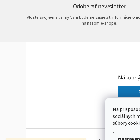
Odoberať newsletter
Vložte svoj e-mail a my Vám budeme zasielať informácie o 
na našom e-shope.
Z
á
p
ä
t
Nákupný
i
e
Na prispôsob
sociálnych m
súbory cooki
Nastaven