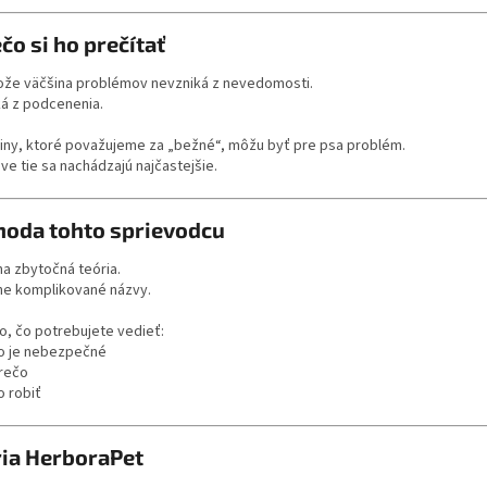
čo si ho prečítať
ože väčšina problémov nevzniká z nevedomosti.
ká z podcenenia.
liny, ktoré považujeme za „bežné“, môžu byť pre psa problém.
ve tie sa nachádzajú najčastejšie.
hoda tohto sprievodcu
na zbytočná teória.
ne komplikované názvy.
to, čo potrebujete vedieť:
o je nebezpečné
rečo
o robiť
ria HerboraPet